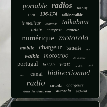
radios
portable
two-way
136-174
talkie-walkie
16ch
talkabout
le meilleur
solutions
talkie
moteur
entreprise
motorola
numérique
chargeur
mobile
batterie
mile
mototrbo
walkie
de la grèce
portugal
watt
ht1250
pack
modèle
bidirectionnel
canal
noir
radio
chargeurs
cartoola
autorola
dans les deux sens
403-470