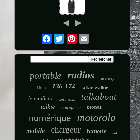
radios
portable
two-way
136-174
talkie-walkie
16ch
talkabout
le meilleur
solutions
talkie
moteur
entreprise
motorola
numérique
chargeur
mobile
batterie
mile