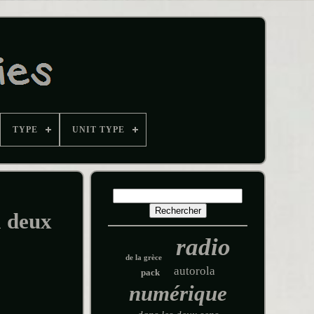
TYPE
UNIT TYPE
 deux
radio
de la grèce
autorola
pack
numérique