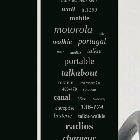
dans les deux sens
watt
ht1250
mobile
motorola
mile
portugal
walkie
talkie
noir
modèle
portable
talkabout
moteur
cartoola
403-470
solutions
canal
16ch
two-way
136-174
entreprise
batterie
talkie-walkie
radios
chargeur