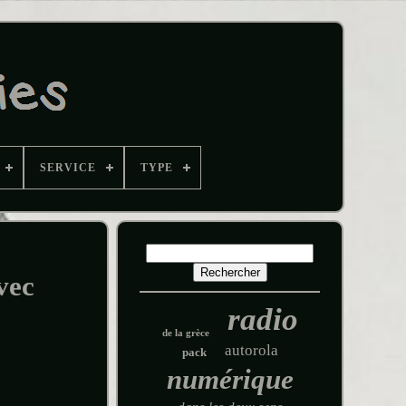
SERVICE
TYPE
vec
radio
de la grèce
autorola
pack
numérique