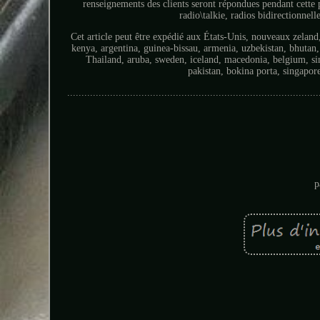
renseignements des clients seront répondues pendant cette
radio\talkie, radios bidirectionnell
Cet article peut être expédié aux États-Unis, nouveaux zeland
kenya, argentina, guinea-bissau, armenia, uzbekistan, bhutan, 
Thailand, aruba, sweden, iceland, macedonia, belgium, sing
pakistan, bokina porta, singapor
........................................................................................
p