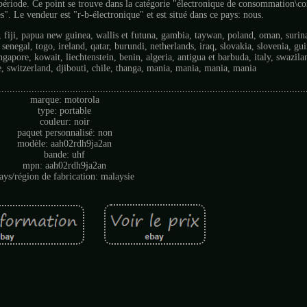
 période. Ce point se trouve dans la catégorie "électronique de consommation\
es". Le vendeur est "r-b-électronique" et est situé dans ce pays: nous.
, fiji, papua new guinea, wallis et futuna, gambia, taywan, poland, oman, surin
senegal, togo, ireland, qatar, burundi, netherlands, iraq, slovakia, slovenia, gu
apore, kowait, liechtenstein, benin, algeria, antigua et barbuda, italy, swazila
e, switzerland, djibouti, chile, thanga, mania, mania, mania, mania
................................................................................................................
marque: motorola
type: portable
couleur: noir
paquet personnalisé: non
modèle: aah02rdh9ja2an
bande: uhf
mpn: aah02rdh9ja2an
ays/région de fabrication: malaysie