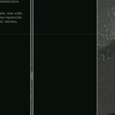
communication
ame, unie arabe,
inea équatoriale,
nd, tanzania,
................................................................................................................