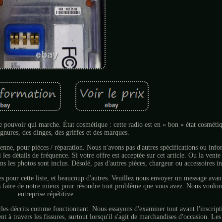
t le pouvoir qui marche. État cosmétique : cette radio est en « bon » état cosméti
ignures, des dinges, des griffes et des marques.
enne, pour pièces / réparation. Nous n'avons pas d'autres spécifications ou info
es détails de fréquence. Si votre offre est acceptée sur cet article. Ou la vente 
ns les photos sont inclus. Désolé, pas d'autres pièces, chargeur ou accessoires in
s pour cette liste, et beaucoup d'autres. Veuillez nous envoyer un message avant
s faire de notre mieux pour résoudre tout problème que vous avez. Nous voulon
entreprise répétitive.
cles décrits comme fonctionnant. Nous essayons d'examiner tout avant l'inscripti
nt à travers les fissures, surtout lorsqu'il s'agit de marchandises d'occasion. L