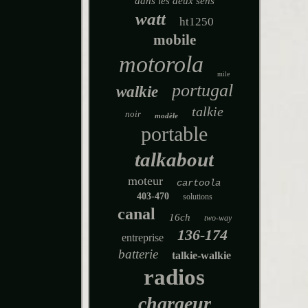
dans les deux sens
watt
ht1250
mobile
motorola
mile
portugal
walkie
talkie
noir
modèle
portable
talkabout
moteur
cartoola
403-470
solutions
canal
16ch
two-way
136-174
entreprise
batterie
talkie-walkie
radios
chargeur