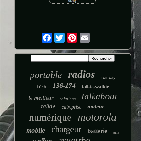
radios
portable
two-way
136-174
talkie-walkie
16ch
talkabout
le meilleur
solutions
talkie
moteur
entreprise
motorola
numérique
chargeur
mobile
batterie
mile
mototrbo