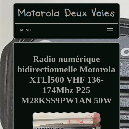
MENU
Radio numérique
bidirectionnelle Motorola
XTLl500 VHF 136-
174Mhz P25
M28KSS9PW1AN 50W